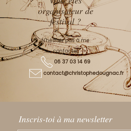
Vous êtes
organisateur de
festival ?
N'hésitez pas à me
contacter
06 37 03 14 69
contact@christophedougnac.fr
Inscris-toi à ma newsletter