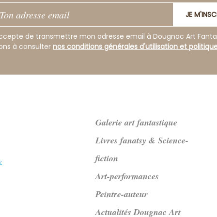
JE M'INSC
ccepte de transmettre mon adresse email à Dougnac Art Fanta
tons à consulter
nos conditions générales d'utilisation et politiqu
Galerie art fantastique
Livres fanatsy & Science-
fiction
Art-performances
Peintre-auteur
Actualités Dougnac Art