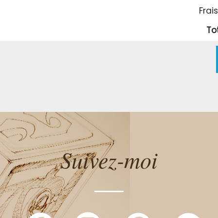
Frai
To
Suivez-moi