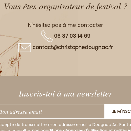
Vous êtes organisateur de festival ?
N'hésitez pas à me contacter
06 37 03 14 69
contact@christophedougnac.fr
Inscris-toi à ma newsletter
JE M'INSC
ccepte de transmettre mon adresse email à Dougnac Art Fanta
tons à consulter
nos conditions générales d'utilisation et politiqu