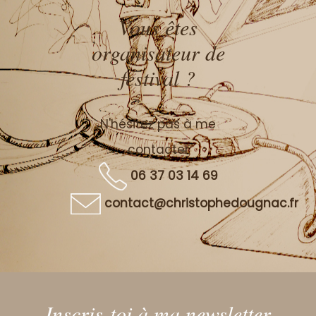
Vous êtes
organisateur de
festival ?
N'hésitez pas à me
contacter
06 37 03 14 69
contact@christophedougnac.fr
Inscris-toi à ma newsletter