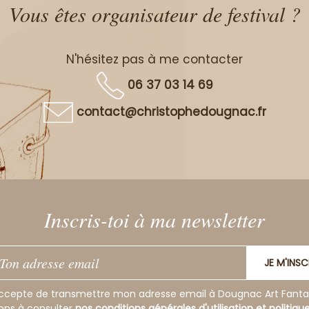
Vous êtes organisateur de festival ?
N'hésitez pas à me contacter
06 37 03 14 69
contact@christophedougnac.fr
Inscris-toi à ma newsletter
JE M'INSC
ccepte de transmettre mon adresse email à Dougnac Art Fanta
tons à consulter
nos conditions générales d'utilisation et politiqu