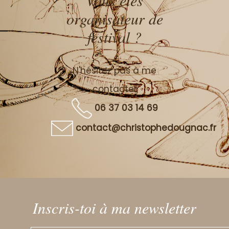
Vous êtes
organisateur de
festival ?
N'hésitez pas à me
contacter
06 37 03 14 69
contact@christophedougnac.fr
Inscris-toi à ma newsletter