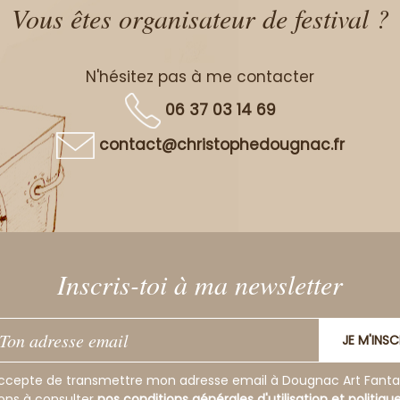
Vous êtes organisateur de festival ?
N'hésitez pas à me contacter
06 37 03 14 69
contact@christophedougnac.fr
Inscris-toi à ma newsletter
JE M'INSC
ccepte de transmettre mon adresse email à Dougnac Art Fanta
tons à consulter
nos conditions générales d'utilisation et politiqu