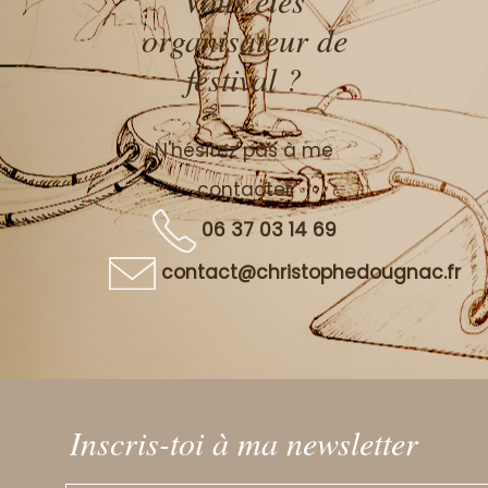
Vous êtes
organisateur de
festival ?
N'hésitez pas à me
contacter
06 37 03 14 69
contact@christophedougnac.fr
Inscris-toi à ma newsletter