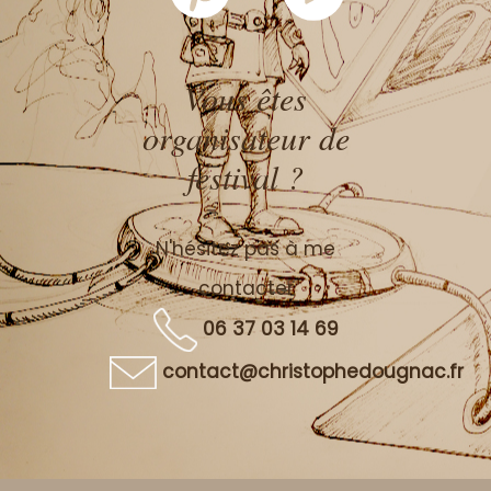
Vous êtes
organisateur de
festival ?
N'hésitez pas à me
contacter
06 37 03 14 69
contact@christophedougnac.fr