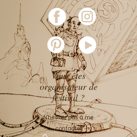
Vous êtes
organisateur de
festival ?
N'hésitez pas à me
contacter