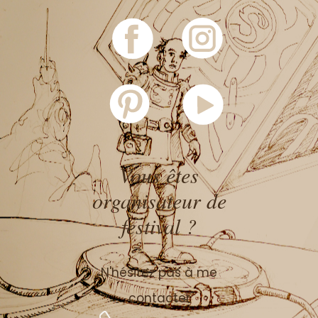
Vous êtes
organisateur de
festival ?
N'hésitez pas à me
contacter