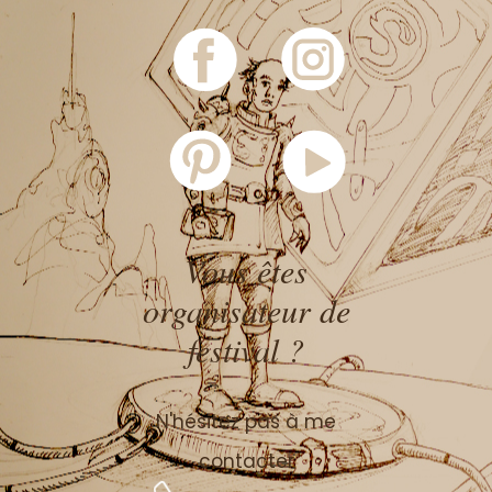
Vous êtes
organisateur de
festival ?
N'hésitez pas à me
contacter