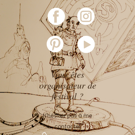
Vous êtes
organisateur de
festival ?
N'hésitez pas à me
contacter