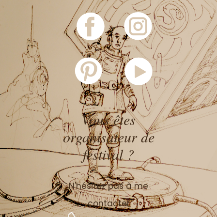
Vous êtes
organisateur de
festival ?
N'hésitez pas à me
contacter