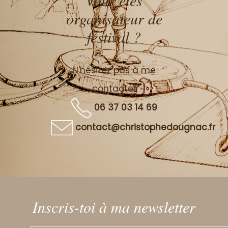
Vous êtes
organisateur de
festival ?
N'hésitez pas à me
contacter
06 37 03 14 69
contact@christophedougnac.fr
Inscris-toi à ma newsletter